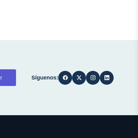
Síguenos:
r