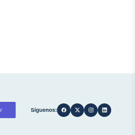
Síguenos:
r